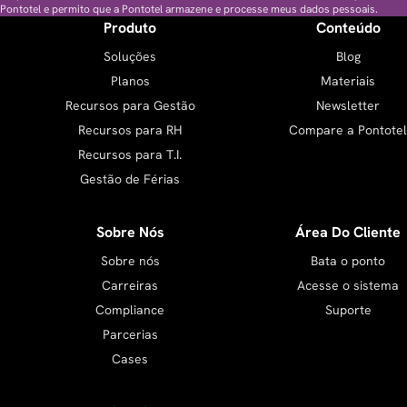
Pontotel e permito que a Pontotel armazene e processe meus dados pessoais.
Produto
Conteúdo
Soluções
Blog
Planos
Materiais
Recursos para Gestão
Newsletter
Recursos para RH
Compare a Pontotel
Recursos para T.I.
Gestão de Férias
Sobre Nós
Área Do Cliente
Sobre nós
Bata o ponto
Carreiras
Acesse o sistema
Compliance
Suporte
Parcerias
Cases