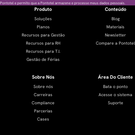
Pontotel e permito que a Pontotel armazene e processe meus dados pessoais.
Produto
Conteúdo
Soluções
Blog
Planos
Materiais
Recursos para Gestão
Newsletter
Recursos para RH
Compare a Pontotel
Recursos para T.I.
Gestão de Férias
Sobre Nós
Área Do Cliente
Sobre nós
Bata o ponto
Carreiras
Acesse o sistema
Compliance
Suporte
Parcerias
Cases