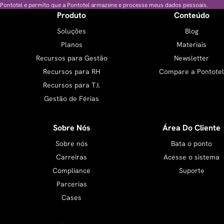
Pontotel e permito que a Pontotel armazene e processe meus dados pessoais.
Produto
Conteúdo
Soluções
Blog
Planos
Materiais
Recursos para Gestão
Newsletter
Recursos para RH
Compare a Pontotel
Recursos para T.I.
Gestão de Férias
Sobre Nós
Área Do Cliente
Sobre nós
Bata o ponto
Carreiras
Acesse o sistema
Compliance
Suporte
Parcerias
Cases