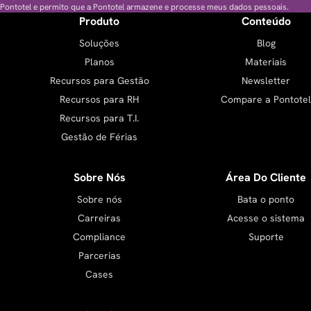
Pontotel e permito que a Pontotel armazene e processe meus dados pessoais.
Produto
Conteúdo
Soluções
Blog
Planos
Materiais
Recursos para Gestão
Newsletter
Recursos para RH
Compare a Pontotel
Recursos para T.I.
Gestão de Férias
Sobre Nós
Área Do Cliente
Sobre nós
Bata o ponto
Carreiras
Acesse o sistema
Compliance
Suporte
Parcerias
Cases