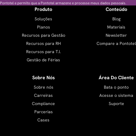
Pontotel e permito que a Pontotel armazene e processe meus dados pessoais.
Produto
Conteúdo
Soluções
Blog
Planos
Materiais
Recursos para Gestão
Newsletter
Recursos para RH
Compare a Pontotel
Recursos para T.I.
Gestão de Férias
Sobre Nós
Área Do Cliente
Sobre nós
Bata o ponto
Carreiras
Acesse o sistema
Compliance
Suporte
Parcerias
Cases