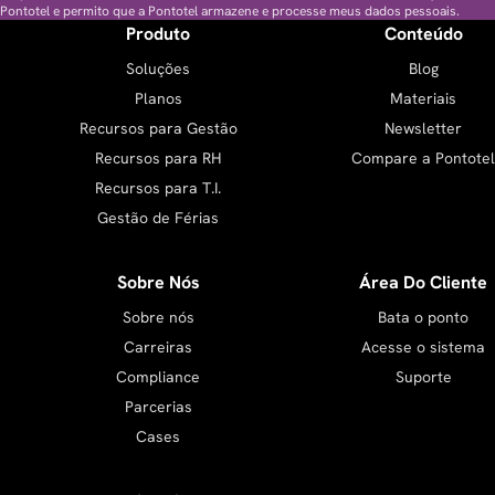
Pontotel e permito que a Pontotel armazene e processe meus dados pessoais.
Produto
Conteúdo
Soluções
Blog
Planos
Materiais
Recursos para Gestão
Newsletter
Recursos para RH
Compare a Pontotel
Recursos para T.I.
Gestão de Férias
Sobre Nós
Área Do Cliente
Sobre nós
Bata o ponto
Carreiras
Acesse o sistema
Compliance
Suporte
Parcerias
Cases