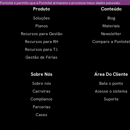
Pontotel e permito que a Pontotel armazene e processe meus dados pessoais.
Produto
Conteúdo
Soluções
Blog
Planos
Materiais
Recursos para Gestão
Newsletter
Recursos para RH
Compare a Pontotel
Recursos para T.I.
Gestão de Férias
Sobre Nós
Área Do Cliente
Sobre nós
Bata o ponto
Carreiras
Acesse o sistema
Compliance
Suporte
Parcerias
Cases