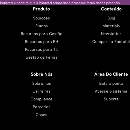
Pontotel e permito que a Pontotel armazene e processe meus dados pessoais.
Produto
Conteúdo
Soluções
Blog
Planos
Materiais
Recursos para Gestão
Newsletter
Recursos para RH
Compare a Pontotel
Recursos para T.I.
Gestão de Férias
Sobre Nós
Área Do Cliente
Sobre nós
Bata o ponto
Carreiras
Acesse o sistema
Compliance
Suporte
Parcerias
Cases