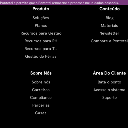
Pontotel e permito que a Pontotel armazene e processe meus dados pessoais.
Produto
Conteúdo
Soluções
Blog
Planos
Materiais
Recursos para Gestão
Newsletter
Recursos para RH
Compare a Pontotel
Recursos para T.I.
Gestão de Férias
Sobre Nós
Área Do Cliente
Sobre nós
Bata o ponto
Carreiras
Acesse o sistema
Compliance
Suporte
Parcerias
Cases