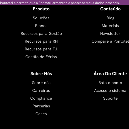
Pontotel e permito que a Pontotel armazene e processe meus dados pessoais.
Produto
Conteúdo
Soluções
Blog
Planos
Materiais
Recursos para Gestão
Newsletter
Recursos para RH
Compare a Pontotel
Recursos para T.I.
Gestão de Férias
Sobre Nós
Área Do Cliente
Sobre nós
Bata o ponto
Carreiras
Acesse o sistema
Compliance
Suporte
Parcerias
Cases