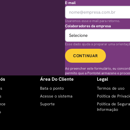
E-mail
Usaremos esse e-mail para retorno.
Colaboradores da empresa
Esse dado ajuda a preparar uma orientaç
CONTINUAR
Ao preencher este formulário, eu concor
permito que a Pontotel armazene e proce
Nós
Área Do Cliente
Legal
ós
Bata o ponto
Termos de uso
s
Acesse o sistema
Política de Privac
nce
Suporte
Política de Segur
Informação
s