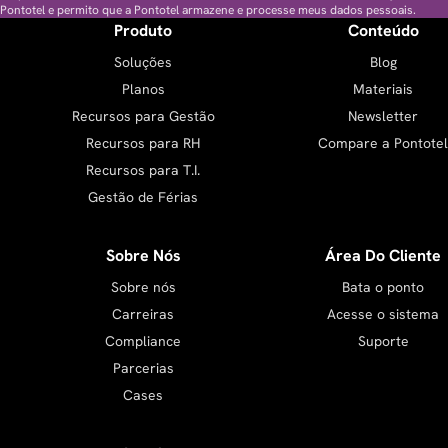
Pontotel e permito que a Pontotel armazene e processe meus dados pessoais.
Produto
Conteúdo
Soluções
Blog
Planos
Materiais
Recursos para Gestão
Newsletter
Recursos para RH
Compare a Pontotel
Recursos para T.I.
Gestão de Férias
Sobre Nós
Área Do Cliente
Sobre nós
Bata o ponto
Carreiras
Acesse o sistema
Compliance
Suporte
Parcerias
Cases