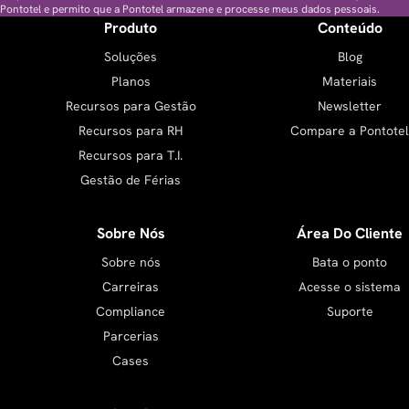
Pontotel e permito que a Pontotel armazene e processe meus dados pessoais.
Produto
Conteúdo
Soluções
Blog
Planos
Materiais
Recursos para Gestão
Newsletter
Recursos para RH
Compare a Pontotel
Recursos para T.I.
Gestão de Férias
Sobre Nós
Área Do Cliente
Sobre nós
Bata o ponto
Carreiras
Acesse o sistema
Compliance
Suporte
Parcerias
Cases