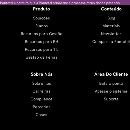
Pontotel e permito que a Pontotel armazene e processe meus dados pessoais.
Produto
Conteúdo
Soluções
Blog
Planos
Materiais
Recursos para Gestão
Newsletter
Recursos para RH
Compare a Pontotel
Recursos para T.I.
Gestão de Férias
Sobre Nós
Área Do Cliente
Sobre nós
Bata o ponto
Carreiras
Acesse o sistema
Compliance
Suporte
Parcerias
Cases