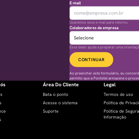
E-mail
Usaremos esse e-mail para retorno.
Colaboradores da empresa
Esse dado ajuda a preparar uma orientaç
CONTINUAR
Ao preencher este formulário, eu concor
permito que a Pontotel armazene e proce
Nós
Área Do Cliente
Legal
ós
Bata o ponto
Termos de uso
s
Acesse o sistema
Política de Privac
nce
Suporte
Política de Segur
Informação
s