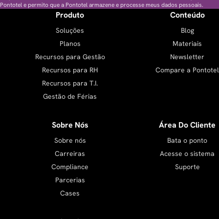
Pontotel e permito que a Pontotel armazene e processe meus dados pessoais.
Produto
Conteúdo
Soluções
Blog
Planos
Materiais
Recursos para Gestão
Newsletter
Recursos para RH
Compare a Pontotel
Recursos para T.I.
Gestão de Férias
Sobre Nós
Área Do Cliente
Sobre nós
Bata o ponto
Carreiras
Acesse o sistema
Compliance
Suporte
Parcerias
Cases