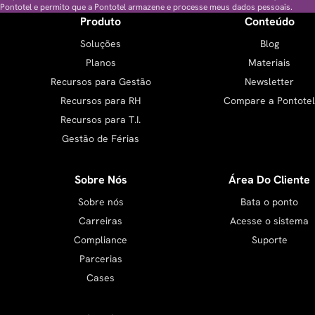
Pontotel e permito que a Pontotel armazene e processe meus dados pessoais.
Produto
Conteúdo
Soluções
Blog
Planos
Materiais
Recursos para Gestão
Newsletter
Recursos para RH
Compare a Pontotel
Recursos para T.I.
Gestão de Férias
Sobre Nós
Área Do Cliente
Sobre nós
Bata o ponto
Carreiras
Acesse o sistema
Compliance
Suporte
Parcerias
Cases