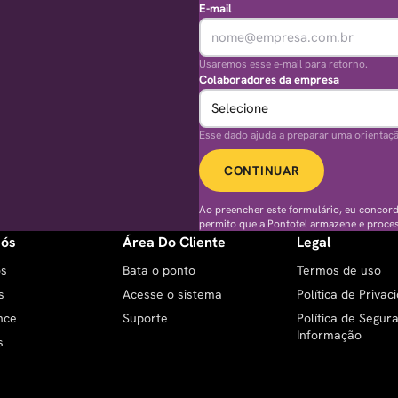
E-mail
Usaremos esse e-mail para retorno.
Colaboradores da empresa
Esse dado ajuda a preparar uma orientaç
CONTINUAR
Ao preencher este formulário, eu concor
permito que a Pontotel armazene e proce
Nós
Área Do Cliente
Legal
ós
Bata o ponto
Termos de uso
s
Acesse o sistema
Política de Privac
nce
Suporte
Política de Segur
Informação
s