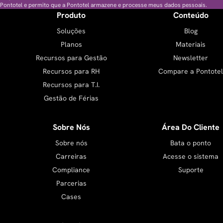
Pontotel e permito que a Pontotel armazene e processe meus dados pessoais.
Produto
Conteúdo
Soluções
Blog
Planos
Materiais
Recursos para Gestão
Newsletter
Recursos para RH
Compare a Pontotel
Recursos para T.I.
Gestão de Férias
Sobre Nós
Área Do Cliente
Sobre nós
Bata o ponto
Carreiras
Acesse o sistema
Compliance
Suporte
Parcerias
Cases