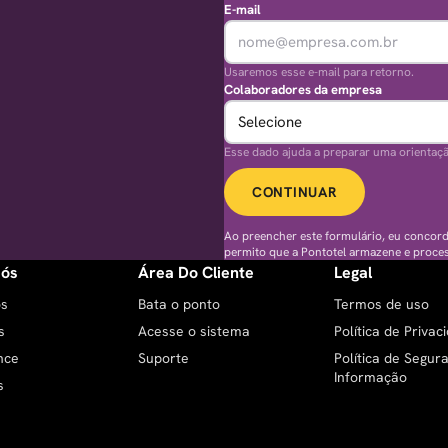
E-mail
Usaremos esse e-mail para retorno.
Colaboradores da empresa
Esse dado ajuda a preparar uma orientaç
CONTINUAR
Ao preencher este formulário, eu concor
permito que a Pontotel armazene e proce
Nós
Área Do Cliente
Legal
ós
Bata o ponto
Termos de uso
s
Acesse o sistema
Política de Privac
nce
Suporte
Política de Segur
Informação
s