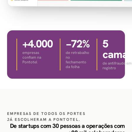
+4.000
−72%
5
cama
empresas
de retrabalho
confiam na
no
Pontotel
fechamento
de antifraude e
da folha
registro
EMPRESAS DE TODOS OS PORTES
JÁ ESCOLHERAM A PONTOTEL.
De startups com 30 pessoas a operações com