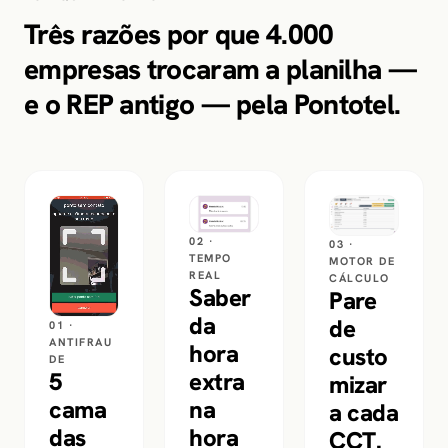
Três razões por que 4.000
empresas trocaram a planilha —
e o REP antigo — pela Pontotel.
02 ·
03 ·
TEMPO
MOTOR DE
REAL
CÁLCULO
Saber
Pare
da
de
01 ·
ANTIFRAU
hora
custo
DE
extra
5
mizar
na
cama
a cada
hora
das
CCT.