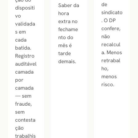
de
Saber da
dispositi
sindicato
hora
vo
. O DP
extra no
validada
confere,
fechame
s em
não
nto do
cada
recalcul
mês é
batida.
a. Menos
tarde
Registro
retrabal
demais.
auditável
ho,
camada
menos
por
risco.
camada
— sem
fraude,
sem
contesta
ção
trabalhis