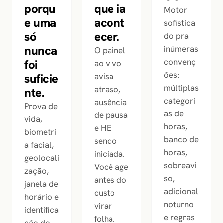
que ia
porqu
Motor
acont
e uma
sofistica
ecer.
só
do pra
nunca
inúmeras
O painel
convenç
foi
ao vivo
ões:
avisa
suficie
múltiplas
atraso,
nte.
categori
ausência
Prova de
as de
de pausa
vida,
horas,
e HE
biometri
banco de
sendo
a facial,
horas,
iniciada.
geolocali
sobreavi
Você age
zação,
so,
antes do
janela de
adicional
custo
horário e
noturno
virar
identifica
e regras
folha.
ção do