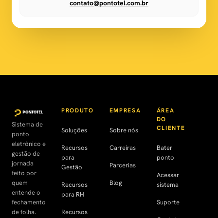
contato@pontotel.com.br
PRODUTO
EMPRESA
ÁREA
DO
Sistema de
CLIENTE
Soluções
Sobre nós
ponto
eletrônico e
Recursos
Carreiras
Bater
gestão de
para
ponto
jornada
Parcerias
Gestão
feito por
Acessar
quem
Blog
Recursos
sistema
entende o
para RH
fechamento
Suporte
de folha.
Recursos