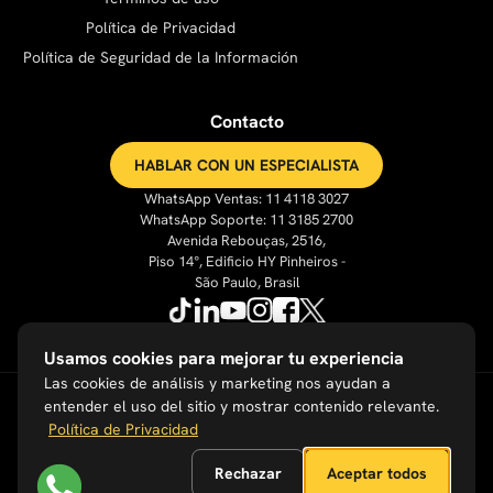
Política de Privacidad
Política de Seguridad de la Información
Contacto
HABLAR CON UN ESPECIALISTA
WhatsApp Ventas: 11 4118 3027
WhatsApp Soporte: 11 3185 2700
Avenida Rebouças, 2516,
Piso 14°, Edificio HY Pinheiros -
São Paulo, Brasil
Usamos cookies para mejorar tu experiencia
Las cookies de análisis y marketing nos ayudan a
entender el uso del sitio y mostrar contenido relevante.
Política de Privacidad
Rechazar
Aceptar todos
Corazón en las personas, ojos en el futuro y manos en la obra.