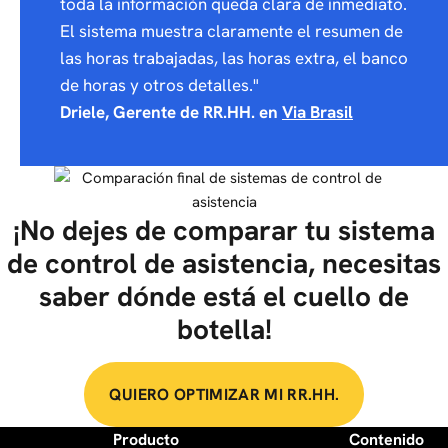
toda la información queda clara de inmediato.
El sistema muestra claramente el resumen de
las horas trabajadas, las horas extra, el banco
de horas y otros detalles."
Driele, Gerente de RR.HH. en
Via Brasil
¡No dejes de comparar tu sistema
de control de asistencia, necesitas
saber dónde está el cuello de
botella!
QUIERO OPTIMIZAR MI RR.HH.
Producto
Contenido