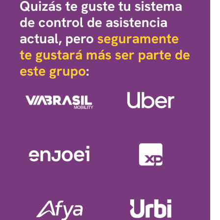
Quizás te guste tu sistema
de control de asistencia
Problemas de conexão
Funciona também
sem internet
actual, pero
seguramente
frequentes
te gustará más ser parte de
este grupo
:
Alto custo mensal com
Sem custos
associados à instalação e
manutenção dos
manutenção de relógios eletrônicos
equipamentos físicos e
infraestrutura
COMPARE E DESCUBRA