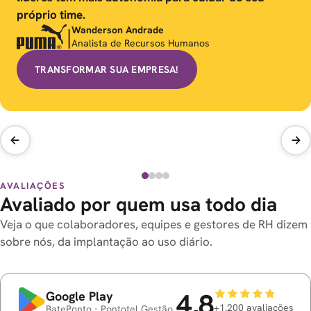
próprio time.
mo
Wanderson Andrade
|
Analista de Recursos Humanos
VE
TRANSFORMAR SUA EMPRESA!
VE
VE
AVALIAÇÕES
Avaliado por quem usa
todo dia
Veja o que colaboradores, equipes e gestores de RH dizem
sobre nós, da implantação ao uso diário.
4,8
Google Play
+1.200 avaliações
BatePonto
·
Pontotel Gestão