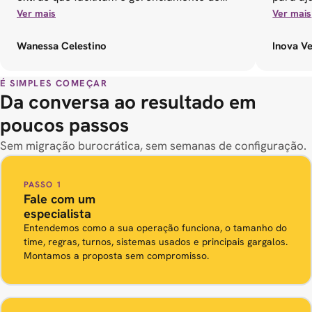
nosso tempo. É incrível como ele simplifica
Ver mais
Ver mais
nossas rotinas diárias e contribui para uma
Wanessa Celestino
Inova Ve
maior organização no ambiente de
trabalho.
É SIMPLES COMEÇAR
Da conversa ao resultado em
poucos passos
Sem migração burocrática, sem semanas de configuração.
PASSO 1
Fale com um
especialista
Entendemos como a sua operação funciona, o tamanho do
time, regras, turnos, sistemas usados e principais gargalos.
Montamos a proposta sem compromisso.