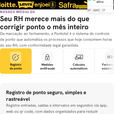
ativo
SP ·
36
RJ ·
17
NOSSOS MÓDULOS
Seu RH merece mais do que
corrigir ponto o mês inteiro
Da marcação ao fechamento, a Pontotel é o sistema de controle
de ponto que automatiza os processos que hoje consomem horas
do seu RH, com conformidade legal garantida.
Registro
Medidas
Cálculos
Fechame
de ponto
antifraude
automáticos
colabora
Registro de ponto seguro, simples e
rastreável
Registre entradas, saídas e intervalos em segundos via app,
web ou qr code, com dados organizados para reduzir