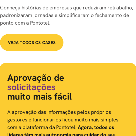
Conheça histórias de empresas que reduziram retrabalho,
padronizaram jornadas e simplificaram o fechamento de
ponto com a Pontotel.
VEJA TODOS OS CASES
Aprovação de
1
R
1
solicitações
r
6
r
muito mais fácil
e
n
g
i
A aprovação das informações pelos próprios
gestores e funcionários ficou muito mais simples
com a plataforma da Pontotel.
Agora, todos os
líderes têm mais autonomia para cuidar do seu
que
mai