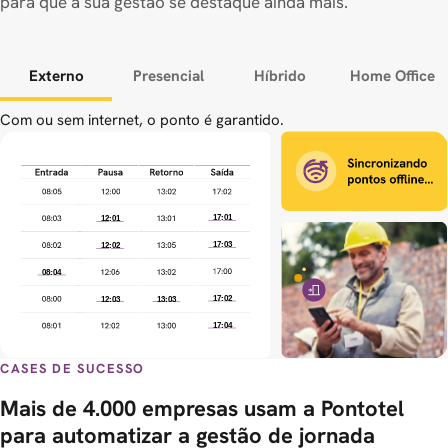
para que a sua gestão se destaque ainda mais.
Modelos de trabalho
Externo
Presencial
Híbrido
Home Office
Com ou sem internet, o ponto é garantido.
CASES DE SUCESSO
Mais de
4.000 empresas
usam a Pontotel
para automatizar a gestão de jornada