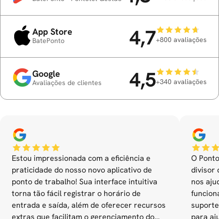
4,7
App Store
+800 avaliações
BatePonto
4,5
Google
+340 avaliações
Avaliações de clientes
Estou impressionada com a eficiência e
O Ponto
praticidade do nosso novo aplicativo de
divisor 
ponto de trabalho! Sua interface intuitiva
nos aju
torna tão fácil registrar o horário de
funcion
entrada e saída, além de oferecer recursos
suporte
extras que facilitam o gerenciamento do
para aj