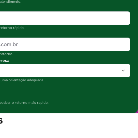
atendimento.
etorno rápido.
com.br
retorno.
presa
r uma orientação adequada.
ceber o retorno mais rapido.
s