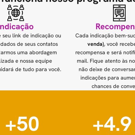
Indicação
Recompen
 seu link de indicação ou
Cada indicação bem-su
 dados de seus contatos
venda)
, você receb
izarmos uma abordagem
recompensa e será notif
lizada e nossa equipe
mail. Fique atento às no
uidará de tudo para você.
não deixe de conversa
indicações para aume
chances de conve
+50
+4.9