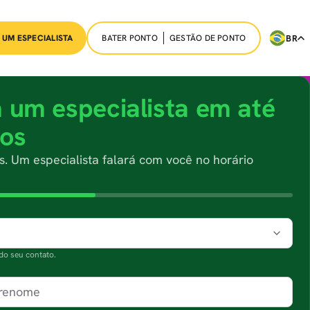
BATER PONTO
GESTÃO DE PONTO
BR
 UM ESPECIALISTA
 um especialista em até
tos
. Um especialista falará com você no horário
do seu contato.
brenome