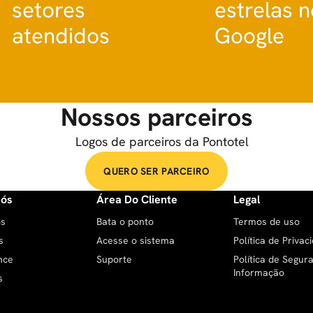
setores
estrelas n
atendidos
Google
Nossos parceiros
QUERO SER PARCEIRO
Nós
Área Do Cliente
Legal
ós
Bata o ponto
Termos de uso
s
Acesse o sistema
Política de Privac
nce
Suporte
Política de Segur
Informação
s