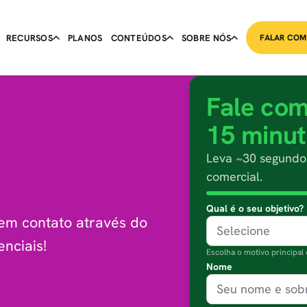
RECURSOS
PLANOS
CONTEÚDOS
SOBRE NÓS
FALAR COM
Fale com
15 minu
Leva ~30 segundos
comercial.
Qual é o seu objetivo?
em contato através do
Selecione
nciais!
Escolha o motivo principal 
Nome
Seu nome e so