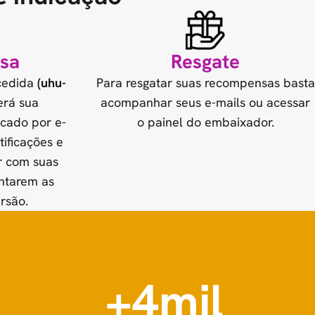
sa
Resgate
cedida
(uhu-
Para resgatar suas recompensas basta
erá sua
acompanhar seus e-mails ou acessar
icado por e-
o painel do embaixador.
tificações e
r com suas
ntarem as
rsão.
+4mil