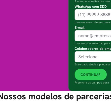
Assim personalizamos seu 
WhatsApp com DDD
(11) 99999-8888
Usamos esse número para r
E-mail
nome@empresa.
Usaremos esse e-mail para 
Colaboradores da em
Selecione
Esse dado ajuda a prepara
CONTINUAR
Preencha os campos para re
Nossos modelos de parceria