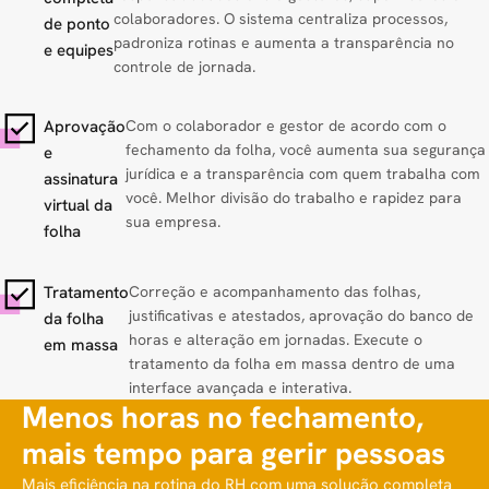
colaboradores. O sistema centraliza processos,
de ponto
padroniza rotinas e aumenta a transparência no
e equipes
controle de jornada.
Aprovação
Com o colaborador e gestor de acordo com o
fechamento da folha, você aumenta sua segurança
e
jurídica e a transparência com quem trabalha com
assinatura
você. Melhor divisão do trabalho e rapidez para
virtual da
sua empresa.
folha
Tratamento
Correção e acompanhamento das folhas,
justificativas e atestados, aprovação do banco de
da folha
horas e alteração em jornadas. Execute o
em massa
tratamento da folha em massa dentro de uma
interface avançada e interativa.
Menos horas no fechamento,
mais tempo para gerir pessoas
Mais eficiência na rotina do RH com uma solução completa