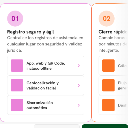
01
02
Registro seguro y ágil
Cierre rápido
Centralice los registros de asistencia en
Cambie horas d
cualquier lugar con seguridad y validez
por minutos de
jurídica.
inteligente.
App, web y QR Code,
Cálcu
incluso offline
Geolocalización y
Flujo
validación facial
gere
Sincronización
Dashb
automática