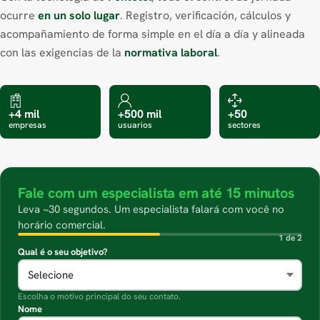
ocurre
en un solo lugar
. Registro, verificación, cálculos y
acompañamiento de forma simple en el día a día y alineada
con las exigencias de la
normativa laboral
.
+4 mil
+500 mil
+50
empresas
usuarios
sectores
Fale com um especialista em até 15 minutos
Leva ~30 segundos. Um especialista falará com você no
horário comercial.
1 de 2
Qual é o seu objetivo?
Escolha o motivo principal do seu contato.
Nome