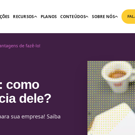
ÇÕES
RECURSOS
PLANOS
CONTEÚDOS
SOBRE NÓS
FAL
ntagens de fazê-lo!
: como
cia dele?
para sua empresa! Saiba