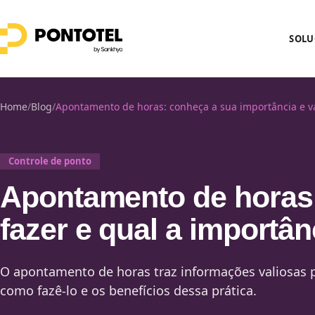
SOLU
Home
/
Blog
/
Apontamento de horas: conheça a sua importância e va
Controle de ponto
Apontamento de horas
fazer e qual a importân
O apontamento de horas traz informações valiosas 
como fazê-lo e os benefícios dessa prática.