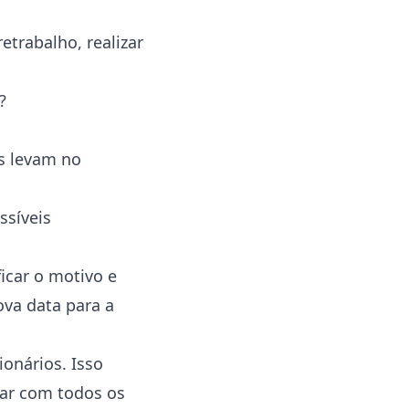
trabalho, realizar
?
s levam no
ssíveis
car o motivo e
ova data para a
onários. Isso
dar com todos os