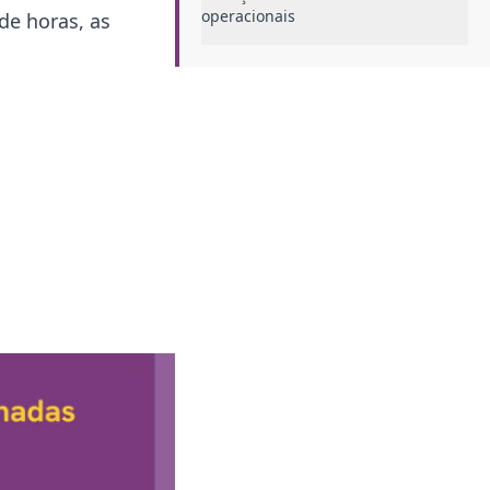
operacionais
de horas, as
Apontamento de horas e a gestão
de tempo
Qual o melhor programa para
apontamento de horas?
Como fazer corretamente o
apontamento de horas dos
colaboradores?
Planilha para apontamento de
horas
Otimize o apontamento de horas
com a Pontotel
Conclusão