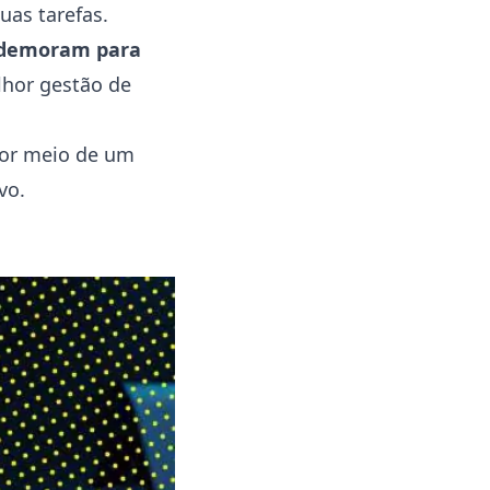
as tarefas.
s demoram para
elhor gestão de
por meio de um
vo.