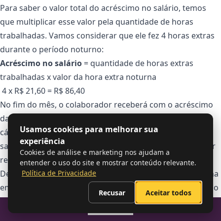
Para saber o valor total do acréscimo no salário, temos
que multiplicar esse valor pela quantidade de horas
trabalhadas. Vamos considerar que ele fez 4 horas extras
durante o período noturno:
Acréscimo no salário
= quantidade de horas extras
trabalhadas x valor da hora extra noturna
4 x R$ 21,60 = R$ 86,40
No fim do mês, o colaborador receberá com o acréscimo
das horas extras noturnas o valor de R$ 2.726,40. Esse
Usamos cookies para melhorar sua
cálculo é um pouco mais complicado pois é necessário
experiência
saber exatamente quantas horas noturnas o colaborador
Cookies de análise e marketing nos ajudam a
realizou para então saber como calcular a hora extra.
entender o uso do site e mostrar conteúdo relevante.
Dessa forma, é imprescindível que o
RH
da empresa tenha
Política de Privacidade
em mãos os registros dessas horas, pois qualquer erro no
Recusar
Aceitar todos
cálculo da quantidade de horas pode resultar em uma
Sumario
conta totalmente diferente.