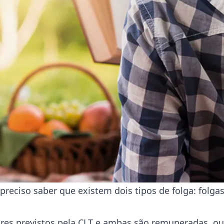
preciso saber que existem dois tipos de folga: folgas
dores previstos pela CLT e ambas são remuneradas, ou