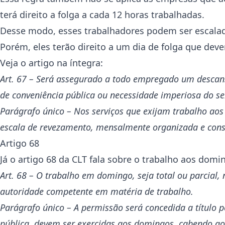
terá direito a folga a cada 12 horas trabalhadas.
Desse modo, esses trabalhadores podem ser escala
Porém, eles terão direito a um dia de folga que dev
Veja o artigo na íntegra:
Art. 67 – Será assegurado a todo empregado um descanso
de conveniência pública ou necessidade imperiosa do se
Parágrafo único – Nos serviços que exijam trabalho aos
escala de revezamento, mensalmente organizada e const
Artigo 68
Já o artigo 68 da CLT fala sobre o trabalho aos domin
Art. 68 – O trabalho em domingo, seja total ou parcial
autoridade competente em matéria de trabalho.
Parágrafo único – A permissão será concedida a título 
pública, devem ser exercidas aos domingos, cabendo ao 