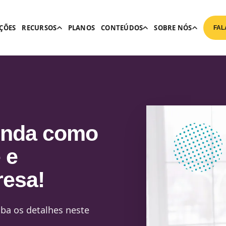
ÇÕES
RECURSOS
PLANOS
CONTEÚDOS
SOBRE NÓS
FAL
tenda como
 e
resa!
iba os detalhes neste