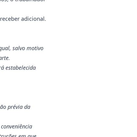
receber adicional.
qual, salvo motivo
arte.
rá estabelecida
ão prévia da
 conveniência
struções em que