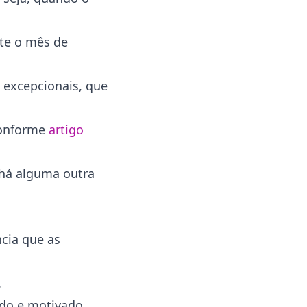
nte o mês de
s excepcionais, que
 conforme
artigo
 há alguma outra
ncia que as
.
ado e motivado.