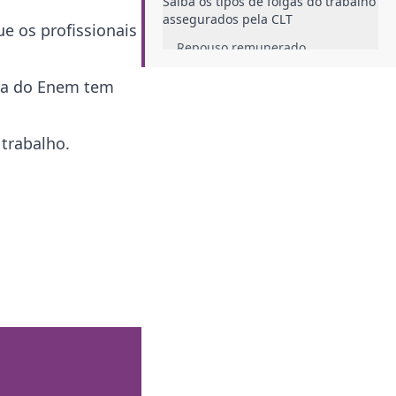
Saiba os tipos de folgas do trabalho
assegurados pela CLT
e os profissionais
Repouso remunerado
Licença nojo
dia do Enem tem
Folga no casamento
Nascimento de filho
 trabalho.
Alistamento eleitoral e serviços
militares
Presença em dias de vestibular
Como o RH deve agir no controle de
folga do trabalho?
Sistema inteligente para gerir
folgas
Conclusão