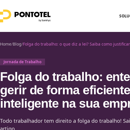
SOLU
Home
/
Blog
/
Folga do trabalho: o que diz a lei? Saiba como justificar
Jornada de Trabalho
Folga do trabalho: en
gerir de forma eficiente
inteligente na sua emp
Todo trabalhador tem direito a folga do trabalho! Sa
artigo.