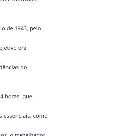
aio de 1943, pelo
bjetivo era
ndências do
4 horas, que
s essenciais, como
sos, o trabalhador