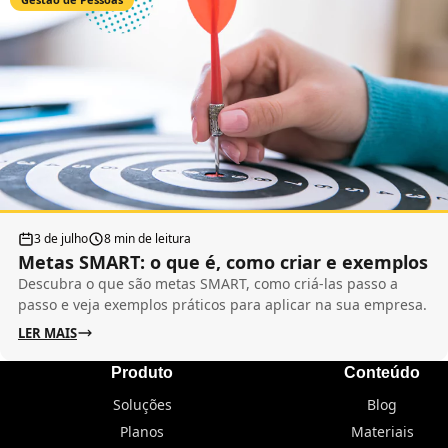
3 de julho
8 min de leitura
Metas SMART: o que é, como criar e exemplos
Descubra o que são metas SMART, como criá-las passo a
passo e veja exemplos práticos para aplicar na sua empresa.
LER MAIS
Produto
Conteúdo
Soluções
Blog
Planos
Materiais