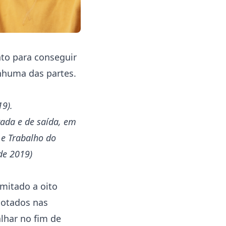
nto para conseguir
enhuma das partes.
19).
rada e de saída, em
 e Trabalho do
de 2019)
mitado a oito
dotados nas
lhar no fim de