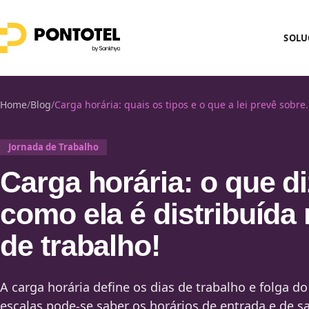
SOLU
Home
/
Blog
/
Carga horária: quais os tipos e o que a lei prevê sobre.
Jornada de Trabalho
Carga horária: o que diz
como ela é distribuída
de trabalho!
A carga horária define os dias de trabalho e folga 
escalas pode-se saber os horários de entrada e de sa