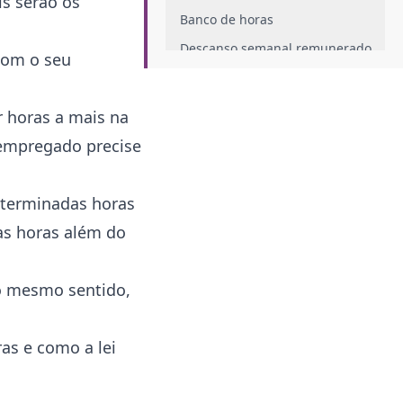
is serão os
Banco de horas
Descanso semanal remunerado
 com o seu
Pausas durante a jornada de
trabalho
r horas a mais na
Quais são as cargas horárias
existentes?
 empregado precise
Escala 5&#215;1
Escala 5&#215;2
determinadas horas
Escala 4&#215;2
as horas além do
Escala 6X1
Escala 16X32
o mesmo sentido,
Escala 24X48
Conclusão
ras e como a lei