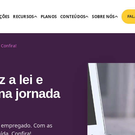
ÇÕES
RECURSOS
PLANOS
CONTEÚDOS
SOBRE NÓS
FAL
 Confira!
 a lei e
 na jornada
do empregado. Com as
ída. Confira!