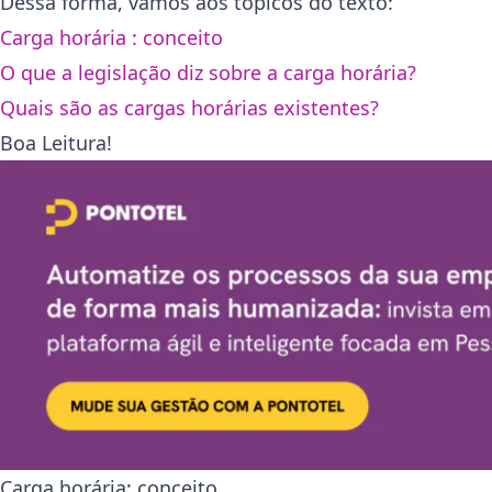
Dessa forma, vamos aos tópicos do texto:
Carga horária : conceito
O que a legislação diz sobre a carga horária?
Quais são as cargas horárias existentes?
Boa Leitura!
Carga horária: conceito