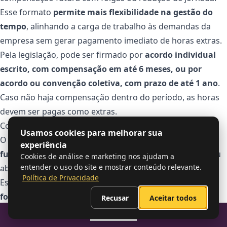
Esse formato
permite mais flexibilidade na gestão do
tempo
, alinhando a carga de trabalho às demandas da
empresa sem gerar pagamento imediato de horas extras.
Pela legislação, pode ser firmado por
acordo individual
escrito, com compensação em até 6 meses, ou por
acordo ou convenção coletiva, com prazo de até 1 ano
.
Caso não haja compensação dentro do período, as horas
devem ser pagas como extras.
Como funciona o banco de horas?
Usamos cookies para melhorar sua
O
banco de horas registra o saldo de tempo de cada
experiência
funcionário
, considerando as horas trabalhadas além ou
Cookies de análise e marketing nos ajudam a
entender o uso do site e mostrar conteúdo relevante.
abaixo da jornada prevista.
Política de Privacidade
Esse controle
deve ser feito por meio de um registro
formal da jornada
, preferencialmente digital, com
Recusar
Aceitar todos
marcações de entrada, saída e pausas.
Sumario
Quando há excesso de horas, o saldo fica positivo;