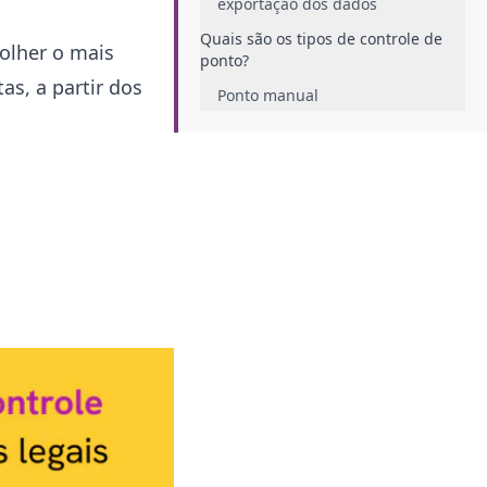
exportação dos dados
Quais são os tipos de controle de
olher o mais
ponto?
s, a partir dos
Ponto manual
Ponto mecânico
Ponto eletrônico (REP)
O que diz a legislação sobre
controle de ponto?
Empresas obrigadas a registrar
jornada
Regras de marcação e
armazenamento
O que mudou com a Portaria 671?
Como escolher o melhor sistema de
ponto para sua empresa?
Comparativo entre os principais
sistemas de ponto