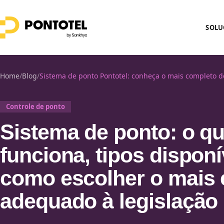
SOLU
Home
/
Blog
/
Sistema de ponto Pontotel: conheça o mais completo 
Controle de ponto
Sistema de ponto: o q
funciona, tipos disponí
como escolher o mais e
adequado à legislação