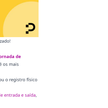
Por que a Pontotel é o sistema de
ponto mais completo?
100% digital, seguro e em nuvem
Adequada à Portaria 671, LGPD e
ISO 27001
Registro por celular, tablet ou
zado!
computador
Integração com sistemas e banco
jornada de
de horas inteligente
é os mais
Conclusão
u o registro físico
de entrada e saída
,