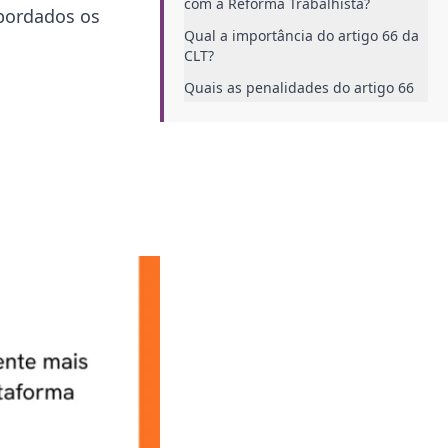
com a Reforma Trabalhista?
abordados os
Qual a importância do artigo 66 da
CLT?
Quais as penalidades do artigo 66
da CLT?
Consequências para os
empregadores
Consequências para os
colaboradores
Dicas para garantir o cumprimento
do artigo 66 da CLT
Faça um planejamento adequado
das jornadas de trabalho
Estabeleça uma comunicação
transparente e eficiente
Opte por um software de controle
de ponto