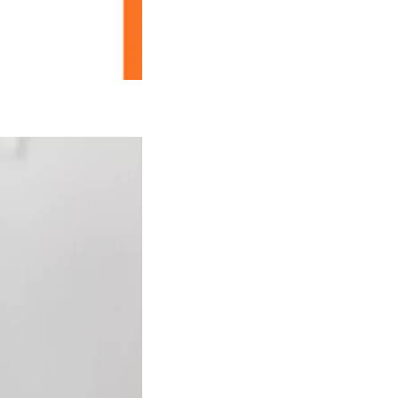
Principais dúvidas sobre o artigo 66
da CLT
Como se aplica o artigo 66 da CLT
para trabalhos aos fins de
semana?
O intervalo interjornada pode ser
suprimido?
Conclusão