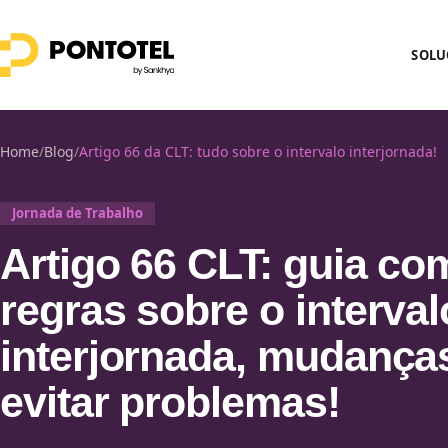
SOLU
Home
/
Blog
/
Artigo 66 da CLT: tudo sobre o intervalo interjornada!
Jornada de Trabalho
Artigo 66 CLT: guia c
regras sobre o interval
interjornada, mudança
evitar problemas!