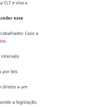
a CLT e visa a
nceder esse
trabalhador. Caso a
tas
.
 intervalo
 por leis
m direito a um
gundo a legislação,