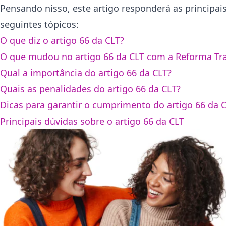
Pensando nisso, este artigo responderá as principais
seguintes tópicos:
O que diz o artigo 66 da CLT?
O que mudou no artigo 66 da CLT com a Reforma Tra
Qual a importância do artigo 66 da CLT?
Quais as penalidades do artigo 66 da CLT?
Dicas para garantir o cumprimento do artigo 66 da 
Principais dúvidas sobre o artigo 66 da CLT