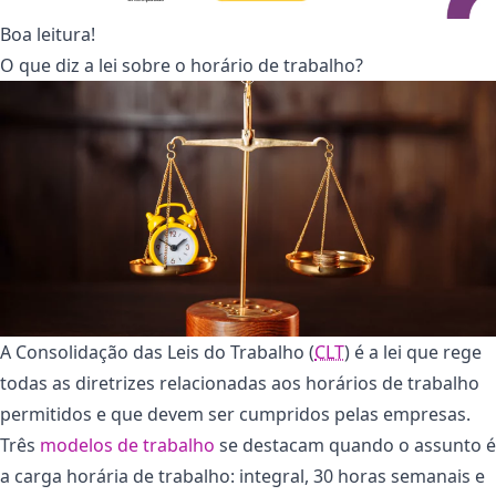
Boa leitura!
O que diz a lei sobre o horário de trabalho?
A Consolidação das Leis do Trabalho (
CLT
) é a lei que rege
todas as diretrizes relacionadas aos horários de trabalho
permitidos e que devem ser cumpridos pelas empresas.
Três
modelos de trabalho
se destacam quando o assunto é
a carga horária de trabalho: integral, 30 horas semanais e