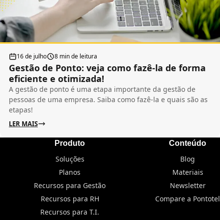
16 de julho
8 min de leitura
Gestão de Ponto: veja como fazê-la de forma
eficiente e otimizada!
A gestão de ponto é uma etapa importante da gestão de
pessoas de uma empresa. Saiba como fazê-la e quais são as
etapas!
LER MAIS
Produto
Conteúdo
Soluções
Blog
Planos
Materiais
Recursos para Gestão
Newsletter
Recursos para RH
Compare a Pontotel
Recursos para T.I.