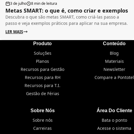
3 de julho
8 min de leitura
Metas SMART: o que é, como criar e exemplos
Descubra o que são metas SMART, como criá-las passo a
passo e veja exemplos práticos para aplicar na sua empresa.
LER MAIS
Produto
Conteúdo
Soluções
Blog
Planos
Materiais
Recursos para Gestão
Newsletter
Recursos para RH
Compare a Pontotel
Recursos para T.I.
Gestão de Férias
Sobre Nós
Área Do Cliente
Sobre nós
Bata o ponto
Carreiras
Acesse o sistema