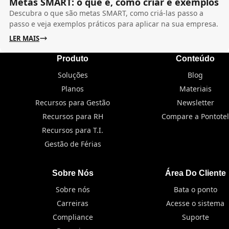
Metas SMART: o que é, como criar e exemplos
Descubra o que são metas SMART, como criá-las passo a
passo e veja exemplos práticos para aplicar na sua empresa.
LER MAIS
Produto
Conteúdo
Soluções
Blog
Planos
Materiais
Recursos para Gestão
Newsletter
Recursos para RH
Compare a Pontotel
Recursos para T.I.
Gestão de Férias
Sobre Nós
Área Do Cliente
Sobre nós
Bata o ponto
Carreiras
Acesse o sistema
Compliance
Suporte