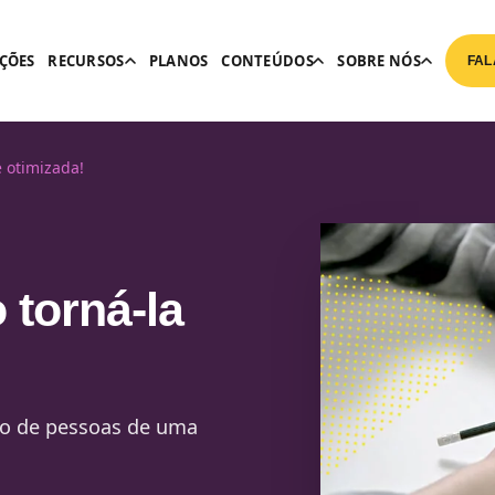
ÇÕES
RECURSOS
PLANOS
CONTEÚDOS
SOBRE NÓS
FAL
e otimizada!
 torná-la
ão de pessoas de uma