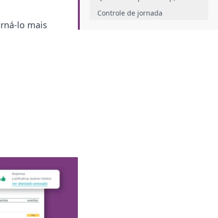
Controle de jornada
orná-lo mais
Tratamento de ponto
Apontamentos
Qual a melhor forma de fazer a
gestão de ponto?
Conheça as regras das leis
trabalhistas
Crie políticas&nbsp;internas
Quais ferramentas utilizar para
gestão de ponto?
Registro de ponto&nbsp;
Sistema de tratamento de ponto
Quais os benefícios da gestão de
ponto para a minha empresa?
Conclusão