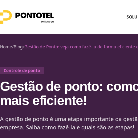
SOLU
Home
/
Blog
/
Gestão de Ponto: veja como fazê-la de forma eficiente 
Controle de ponto
Gestão de ponto: como
mais eficiente!
A gestão de ponto é uma etapa importante da gest
empresa. Saiba como fazê-la e quais são as etapas!