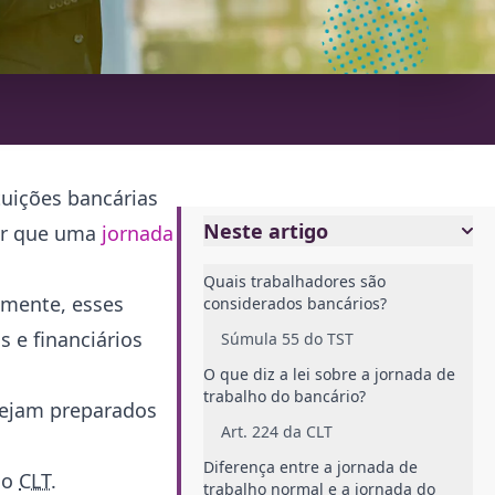
tuições bancárias
Neste artigo
nor que uma
jornada
Quais trabalhadores são
amente, esses
considerados bancários?
 e financiários
Súmula 55 do TST
O que diz a lei sobre a jornada de
trabalho do bancário?
tejam preparados
Art. 224 da CLT
Diferença entre a jornada de
io
CLT
.
trabalho normal e a jornada do