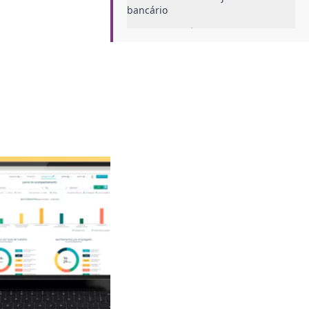
bancário
Duração diária
Limite semanal
Principais dúvidas sobre a jornada
de trabalho bancário
Bancário pode fazer hora extra?
Houve alguma alteração na lei
trabalhista para bancários?
Para os bancários sábado é dia
útil?
O controle de ponto é obrigatório
para bancários?
Conheça o PontoTel o controle de
ponto ideal para bancos
Cálculo de horas automático
Registro de ponto móvel