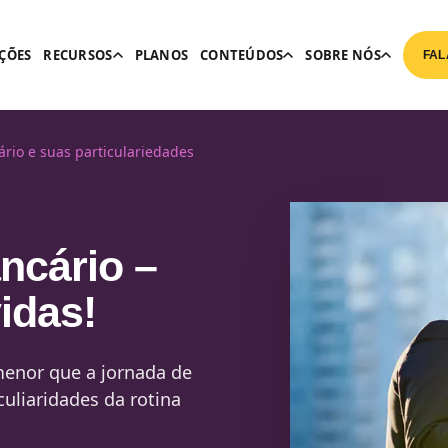
ÇÕES
RECURSOS
PLANOS
CONTEÚDOS
SOBRE NÓS
FAL
rio e suas particulariedades
ncário –
idas!
menor que a jornada de
culiaridades da rotina