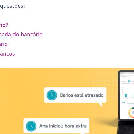
 questões:
rio?
rnada do bancário
ário
bancos