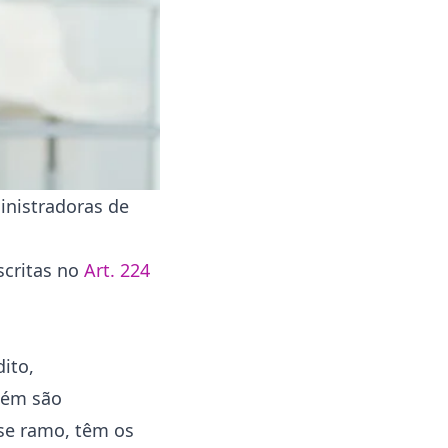
inistradoras de
scritas no
Art. 224
ito,
bém são
sse ramo, têm os