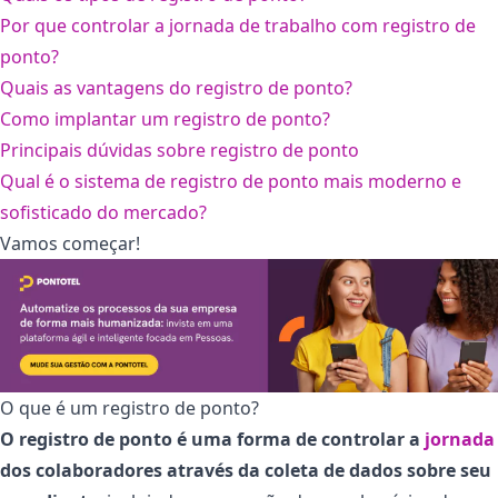
Por que controlar a jornada de trabalho com registro de
ponto?
Quais as vantagens do registro de ponto?
Como implantar um registro de ponto?
Principais dúvidas sobre registro de ponto
Qual é o sistema de registro de ponto mais moderno e
sofisticado do mercado?
Vamos começar!
O que é um registro de ponto?
O registro de ponto é uma forma de controlar a
jornada
dos colaboradores através da coleta de dados sobre seu