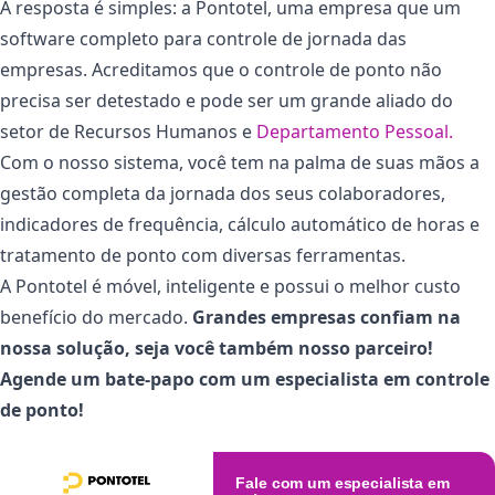
A resposta é simples: a Pontotel, uma empresa que um
software completo para controle de jornada das
empresas. Acreditamos que o controle de ponto não
precisa ser detestado e pode ser um grande aliado do
setor de Recursos Humanos e
Departamento Pessoal.
Com o nosso sistema, você tem na palma de suas mãos a
gestão completa da jornada dos seus colaboradores,
indicadores de frequência, cálculo automático de horas e
tratamento de ponto com diversas ferramentas.
A Pontotel é móvel, inteligente e possui o melhor custo
benefício do mercado.
Grandes empresas confiam na
nossa solução, seja você também nosso parceiro!
Agende um bate-papo com um especialista em controle
de ponto!
Fale com um especialista em