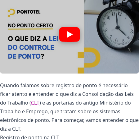
Quando falamos sobre registro de ponto é necessário
ficar atento e entender o que diz a Consolidação das Leis
do Trabalho (
CLT
) e as portarias do antigo Ministério do
Trabalho e Emprego, que tratam sobre os sistemas
eletrônicos de ponto. Para começar, vamos entender o que
diz a CLT.
Registro de ponto na CLT