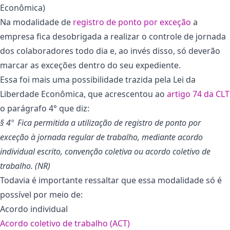
Econômica)
Na modalidade de
registro de ponto por exceção
a
empresa fica desobrigada a realizar o controle de jornada
dos colaboradores todo dia e, ao invés disso, só deverão
marcar as exceções dentro do seu expediente.
Essa foi mais uma possibilidade trazida pela Lei da
Liberdade Econômica, que acrescentou ao
artigo 74 da CLT
o parágrafo 4° que diz:
§ 4º Fica permitida a utilização de registro de ponto por
exceção à jornada regular de trabalho, mediante acordo
individual escrito, convenção coletiva ou acordo coletivo de
trabalho. (NR)
Todavia é importante ressaltar que essa modalidade só é
possível por meio de:
Acordo individual
Acordo coletivo de trabalh
o (ACT)