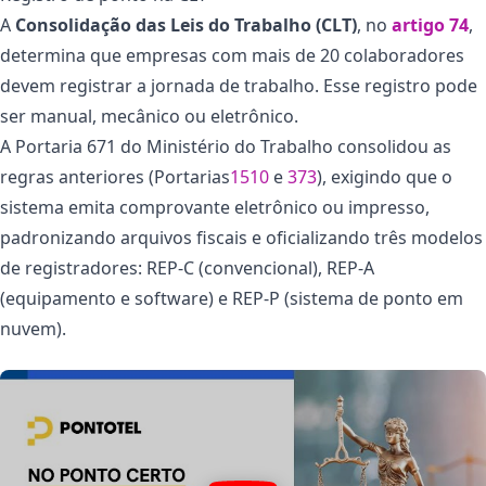
A
Consolidação das Leis do Trabalho (CLT)
, no
artigo 74
,
determina que empresas com mais de 20 colaboradores
devem registrar a jornada de trabalho. Esse registro pode
ser manual, mecânico ou eletrônico.
A Portaria 671 do Ministério do Trabalho consolidou as
regras anteriores (Portarias
1510
e
373
), exigindo que o
sistema emita comprovante eletrônico ou impresso,
padronizando arquivos fiscais e oficializando três modelos
de registradores: REP‑C (convencional), REP‑A
(equipamento e software) e REP‑P (sistema de ponto em
nuvem).