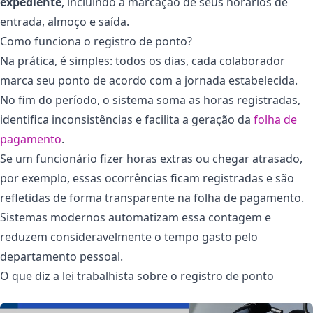
expediente
, incluindo a marcação de seus horários de
entrada, almoço e saída.
Como funciona o registro de ponto?
Na prática, é simples: todos os dias, cada colaborador
marca seu ponto de acordo com a jornada estabelecida.
No fim do período, o sistema soma as horas registradas,
identifica inconsistências e facilita a geração da
folha de
pagamento
.
Se um funcionário fizer horas extras ou chegar atrasado,
por exemplo, essas ocorrências ficam registradas e são
refletidas de forma transparente na folha de pagamento.
Sistemas modernos automatizam essa contagem e
reduzem consideravelmente o tempo gasto pelo
departamento pessoal.
O que diz a lei trabalhista sobre o registro de ponto