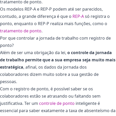
tratamento de ponto.
Os modelos REP-A e REP-P podem até ser parecidos,
contudo, a grande diferença é que o
REP-A
só registra o
ponto, enquanto o REP-P realiza mais funções, como o
tratamento de ponto
.
Por que controlar a jornada de trabalho com registro de
ponto?
Além de ser uma obrigação da lei,
o controle da jornada
de trabalho permite que a sua empresa seja muito mais
estratégica
, afinal, os dados da jornada dos
colaboradores dizem muito sobre a sua gestão de
pessoas.
Com o registro de ponto, é possível saber se os
colaboradores estão se atrasando ou faltando sem
justificativa. Ter um
controle de ponto
inteligente é
essencial para saber exatamente a taxa de absenteísmo da