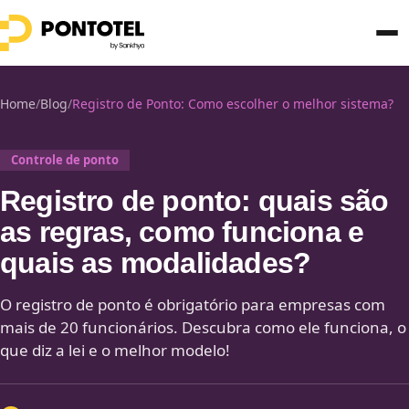
Home
/
Blog
/
Registro de Ponto: Como escolher o melhor sistema?
Controle de ponto
Registro de ponto: quais são
as regras, como funciona e
quais as modalidades?
O registro de ponto é obrigatório para empresas com
mais de 20 funcionários. Descubra como ele funciona, o
que diz a lei e o melhor modelo!