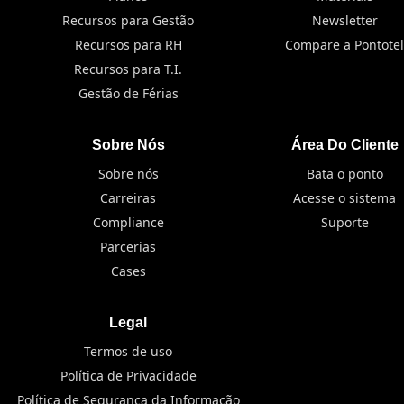
Recursos para Gestão
Newsletter
Recursos para RH
Compare a Pontotel
Recursos para T.I.
Gestão de Férias
Sobre Nós
Área Do Cliente
Sobre nós
Bata o ponto
Carreiras
Acesse o sistema
Compliance
Suporte
Parcerias
Cases
Legal
Termos de uso
Política de Privacidade
Política de Segurança da Informação