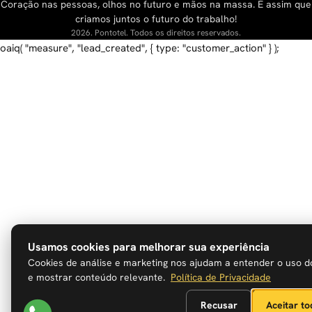
Coração nas pessoas, olhos no futuro e mãos na massa. É assim que
criamos juntos o futuro do trabalho!
2026. Pontotel. Todos os direitos reservados.
oaiq( "measure", "lead_created", { type: "customer_action" } );
Usamos cookies para melhorar sua experiência
Cookies de análise e marketing nos ajudam a entender o uso do
e mostrar conteúdo relevante.
Política de Privacidade
Recusar
Aceitar t