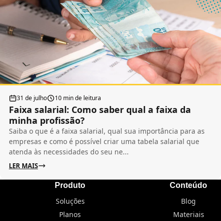
31 de julho
10 min de leitura
Faixa salarial: Como saber qual a faixa da
minha profissão?
Saiba o que é a faixa salarial, qual sua importância para as
empresas e como é possível criar uma tabela salarial que
atenda às necessidades do seu ne...
LER MAIS
Produto
Conteúdo
Soluções
Blog
Planos
Materiais