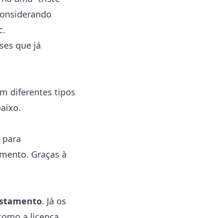
considerando
c.
ses que já
m diferentes tipos
aixo.
, para
amento. Graças à
fastamento
. Já os
como a licença