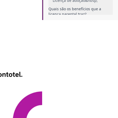
Licença de adoção&nbsp;
Quais são os benefícios que a
licença parental traz?
Responsabilidade com o neonatal
compartilhada
Menos sobrecarga sobre a mãe
Afastamento remunerado para
ambas partes
Licença parental e a legislação
Projeto 1974/21
Quais as diferenças entre a licença
parental atual e a proposta por
1974/21?
Mudança no período de
afastamento da figura paterna
Qual será o papel do RH nesta
mudança?