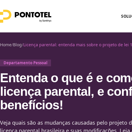
SOLU
Home
/
Blog
/
Licença parental: entenda mais sobre o projeto de lei 
Departamento Pessoal
Entenda o que é e com
licença parental, e con
benefícios!
Veja quais são as mudanças causadas pelo projeto d
licença parental brasileira e suas modificações. Leia