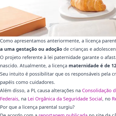
Como apresentamos anteriormente, a licença parent
a uma gestação ou adoção
de crianças e adolescen
O projeto referente à lei paternidade garante o afa
nascido. Atualmente, a licença
maternidade é de 12
Seu intuito é possibilitar que os responsáveis pela
papéis como cuidadores.
Além disso, a PL causa alterações na
Consolidação d
Federais
, na
Lei Orgânica da Seguridade Social
, no
R
Por que a licença parental surgiu?
De acordo com a
reportagem publicada
no site da c