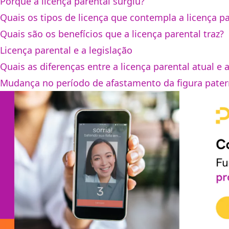
Porque a licença parental surgiu?
Quais os tipos de licença que contempla a licença pa
Quais são os benefícios que a licença parental traz?
Licença parental e a legislação
Quais as diferenças entre a licença parental atual e
Mudança no período de afastamento da figura pate