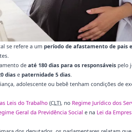
al se refere a um
período de afastamento de pais 
tes.
stamento de
até 180 dias para os responsáveis
pelo 
0 dias
e
paternidade 5 dias
.
 criança, adolescente ou bebê tenham condições de e
as Leis do Trabalho
(
CLT
), no
Regime Jurídico dos Ser
egime Geral da Previdência Social
e na
Lei da Empres
âmara dos deputados, os parlamentares relatam que 