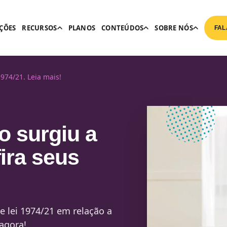
ÇÕES
RECURSOS
PLANOS
CONTEÚDOS
SOBRE NÓS
FAL
1974/21. Leia mais!
o surgiu a
fira seus
e lei 1974/21 em relação a
 agora!