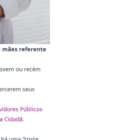
e mães referente
jovem ou recém
xercerem seus
vidores Públicos
a Cidadã
.
há uma “triste