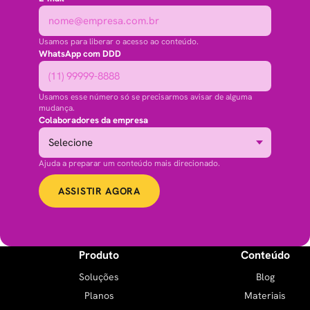
Usamos para liberar o acesso ao conteúdo.
WhatsApp com DDD
Usamos esse número só se precisarmos avisar de alguma
mudança.
Colaboradores da empresa
Ajuda a preparar um conteúdo mais direcionado.
ASSISTIR AGORA
Produto
Conteúdo
Soluções
Blog
Planos
Materiais