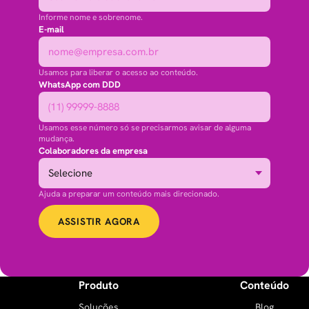
Informe nome e sobrenome.
E-mail
Usamos para liberar o acesso ao conteúdo.
WhatsApp com DDD
Usamos esse número só se precisarmos avisar de alguma
mudança.
Colaboradores da empresa
Ajuda a preparar um conteúdo mais direcionado.
ASSISTIR AGORA
Produto
Conteúdo
Soluções
Blog