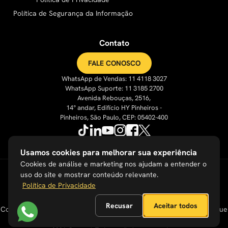
Política de Segurança da Informação
Contato
FALE CONOSCO
WhatsApp de Vendas: 11 4118 3027
WhatsApp Suporte: 11 3185 2700
Avenida Rebouças, 2516,
14° andar, Edifício HY Pinheiros -
Pinheiros, São Paulo, CEP: 05402-400
Usamos cookies para melhorar sua experiência
Cookies de análise e marketing nos ajudam a entender o
uso do site e mostrar conteúdo relevante.
Política de Privacidade
Recusar
Aceitar todos
Coração nas pessoas, olhos no futuro e mãos na massa. É assim que
criamos juntos o futuro do trabalho!