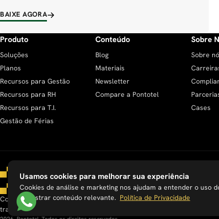
BAIXE AGORA
Produto
Conteúdo
Sobre 
Soluções
Blog
Sobre n
Planos
Materiais
Carreira
Recursos para Gestão
Newsletter
Complia
Recursos para RH
Compare a Pontotel
Parceria
Recursos para T.I.
Cases
Gestão de Férias
Usamos cookies para melhorar sua experiência
Cookies de análise e marketing nos ajudam a entender o uso do
e mostrar conteúdo relevante.
Política de Privacidade
Coração nas pessoas, olhos no futuro e mãos na massa. É assim que 
trabalho!
2026. Pontotel. Todos os direitos reservados.