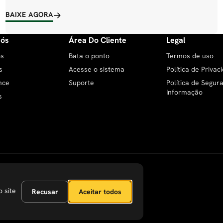
BAIXE AGORA
Nós
Área Do Cliente
Legal
ós
Bata o ponto
Termos de uso
s
Acesse o sistema
Política de Privac
nce
Suporte
Política de Segur
Informação
s
 site
Recusar
Aceitar todos
criamos juntos o futuro do