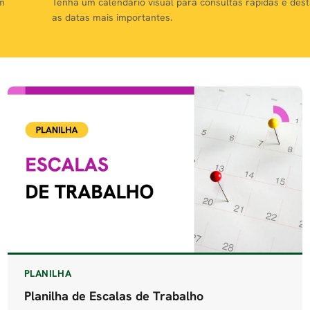
om
Tenha um calendário visual para consultas rápidas e des
as datas mais importantes.
PLANILHA
Planilha de Escalas de Trabalho