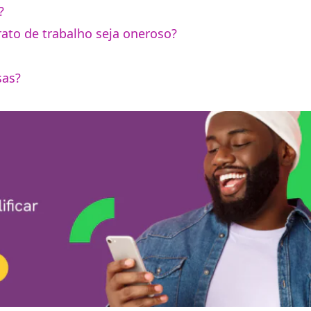
?
rato de trabalho seja oneroso?
sas?