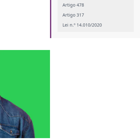
Artigo 478
Artigo 317
Lei n.º 14.010/2020
Quais são os requisitos necessários
para que o contrato de trabalho
seja oneroso?
Quais são os benefícios que a
onerosidade traz?
Impedimento de escravidão
Impedimento de exploração
Direitos trabalhistas assegurados
de ambos os lados
Qual é a importância da
onerosidade para as empresas?
Conclusão