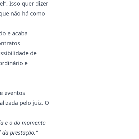
l”. Isso quer dizer
o que não há como
ado e acaba
ontratos.
ssibilidade de
ordinário e
de eventos
izada pelo juiz. O
ida e o do momento
l da prestação.”