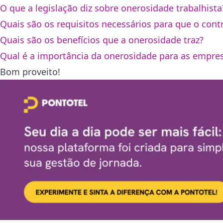
O que a legislação diz sobre onerosidade trabalhista
Quais são os requisitos necessários para que o cont
Quais são os benefícios que a onerosidade traz?
Qual é a importância da onerosidade para as empre
Bom proveito!