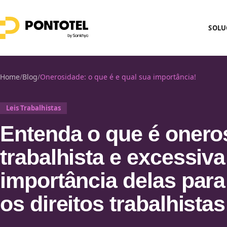
SOLU
Home
/
Blog
/
Onerosidade: o que é e qual sua importância!
Leis Trabalhistas
Entenda o que é onero
trabalhista e excessiva
importância delas para
os direitos trabalhistas