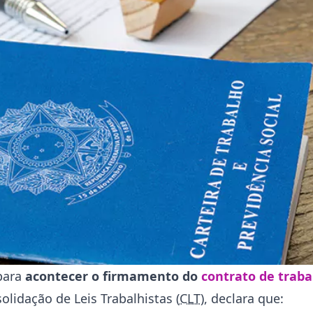
 para
acontecer o firmamento do
contrato de traba
lidação de Leis Trabalhistas (
CLT
), declara que: