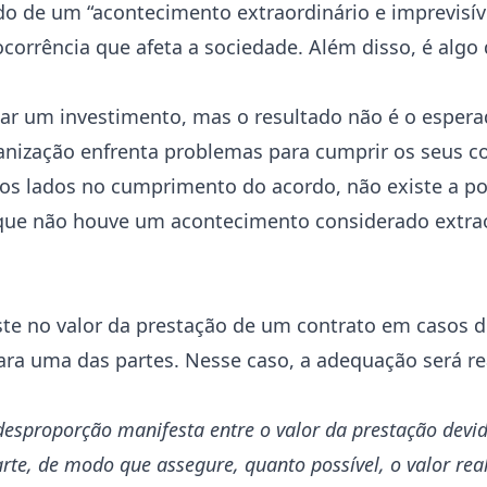
do de um “acontecimento extraordinário e imprevisíve
corrência que afeta a sociedade. Além disso, é alg
izar um investimento, mas o resultado não é o esper
rganização enfrenta problemas para cumprir os seus c
s lados no cumprimento do acordo, não existe a po
orque não houve um acontecimento considerado extra
uste no valor da prestação de um contrato em casos 
a uma das partes. Nesse caso, a adequação será real
r desproporção manifesta entre o valor da prestação dev
arte, de modo que assegure, quanto possível, o valor rea