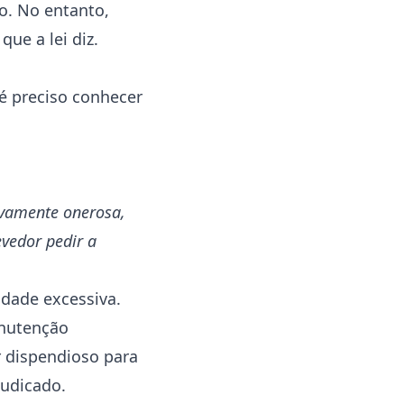
o. No entanto,
ue a lei diz.
 é preciso conhecer
sivamente onerosa,
vedor pedir a
idade excessiva.
anutenção
r dispendioso para
judicado.