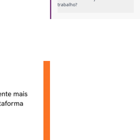
trabalho?
Quais os direitos de quem sofre
acidente de trajeto?
Emissão de CAT
Auxílio-doença
Estabilidade
Conclusão