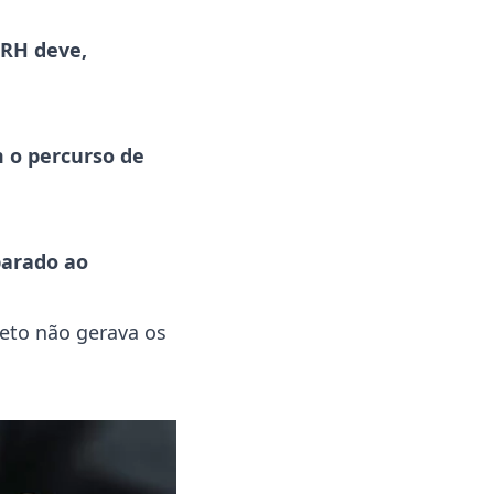
 RH deve,
m o percurso de
parado ao
jeto não gerava os