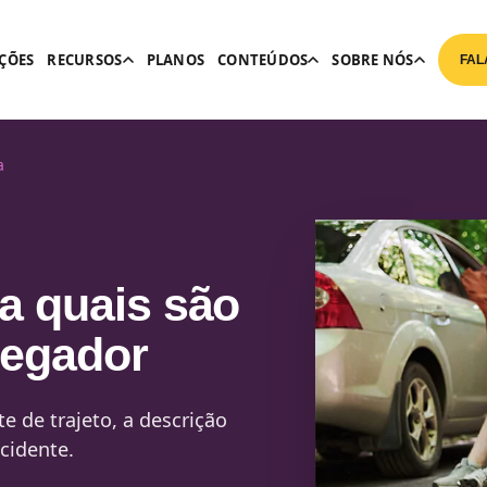
ÇÕES
RECURSOS
PLANOS
CONTEÚDOS
SOBRE NÓS
FAL
a
ja quais são
regador
e de trajeto, a descrição
acidente.