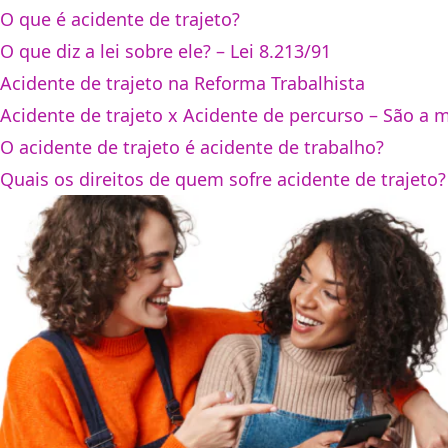
O que é acidente de trajeto?
O que diz a lei sobre ele? – Lei 8.213/91
Acidente de trajeto na Reforma Trabalhista
Acidente de trajeto x Acidente de percurso – São a
O acidente de trajeto é acidente de trabalho?
Quais os direitos de quem sofre acidente de trajeto?