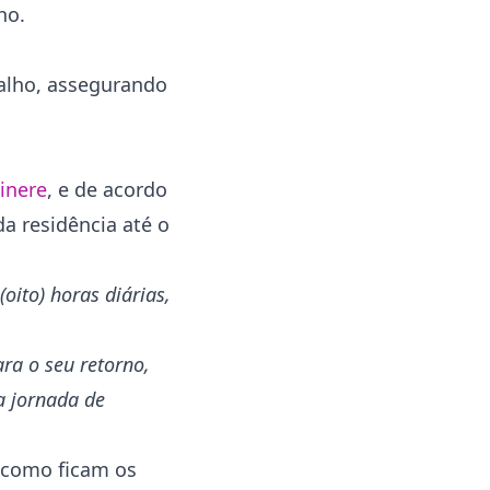
ho.
balho, assegurando
tinere
, e de acordo
a residência até o
oito) horas diárias,
ra o seu retorno,
a jornada de
, como ficam os