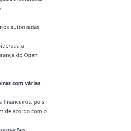
o
ntos autorizadas
siderada a
gurança do Open
eiras com várias
 financeiros, pois
jam de acordo com o
nformações