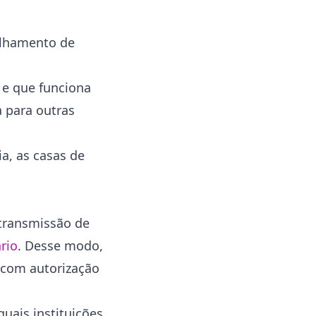
ilhamento de
 e que funciona
a para outras
a, as casas de
 transmissão de
ário
. Desse modo,
 com autorização
uais instituições