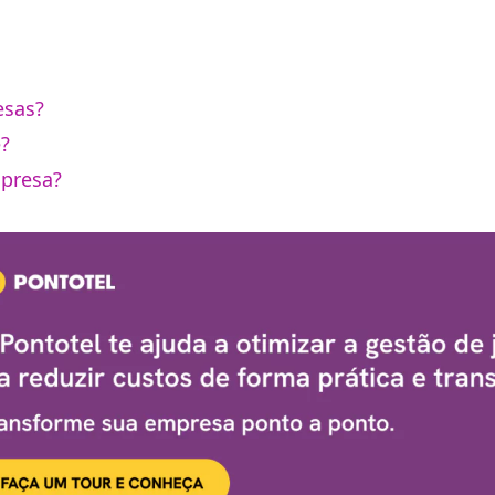
esas?
e?
mpresa?