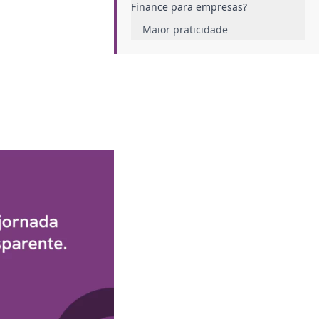
Finance para empresas?
Maior praticidade
Facilidade em pagamentos
Melhor gestão financeira
Quais são as desvantagens e riscos
do Open Finance?
Como saber se o Open Finance é
ideal para a sua empresa?
Conclusão