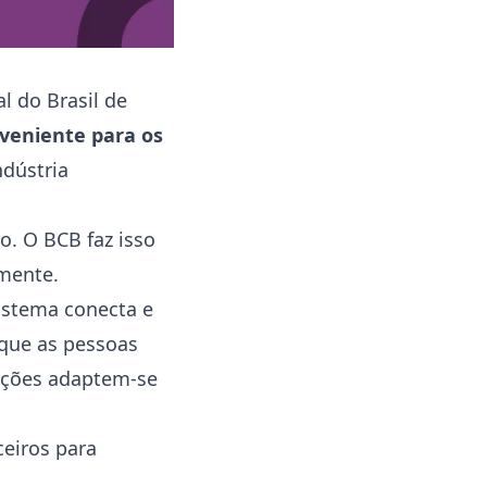
l do Brasil de
veniente para os
ndústria
o. O BCB faz isso
rmente.
istema conecta e
 que as pessoas
uições adaptem-se
ceiros para