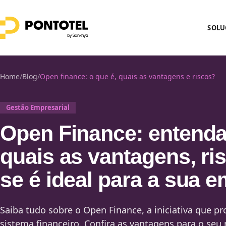
SOLU
Home
/
Blog
/
Open finance: o que é, quais as vantagens e riscos?
Gestão Empresarial
Open Finance: entenda
quais as vantagens, ri
se é ideal para a sua 
Saiba tudo sobre o Open Finance, a iniciativa que p
sistema financeiro. Confira as vantagens para o seu