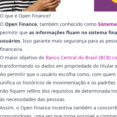
O que é Open Finance?
O
Open Finance
, também conhecido como
Sistema
permitir que
as informações fluam no sistema fin
usuários
. Isso garante mais segurança para as pess
financeira.
O maior objetivo do
Banco Central do Brasil (BCB) 
transformando os dados em propriedade do titular e
Ao permitir que o usuário escolha como, com quem 
unifica os históricos de movimentação e os padrões
não fiquem reféns dos requisitos de determinada inst
às necessidades das pessoas.
Assim, o Open Finance incentiva também a concorrên
consumidores, uma vez que torna possível a compara