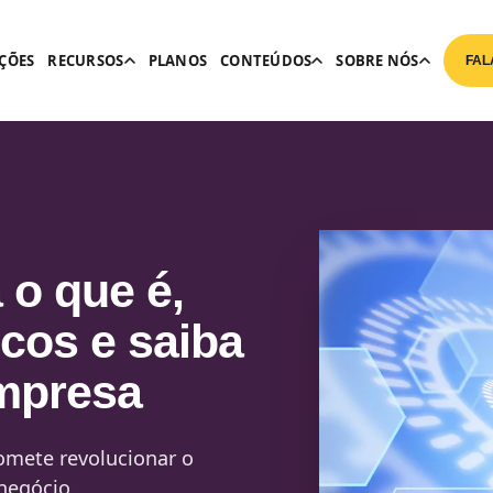
ÇÕES
RECURSOS
PLANOS
CONTEÚDOS
SOBRE NÓS
FAL
 o que é,
scos e saiba
empresa
romete revolucionar o
 negócio.