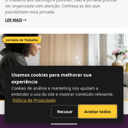
ser organizada com atenção. Conheça as leis que
possibilitam essa jornada.
LER MAIS
Jornada de Trabalho
Usamos cookies para melhorar sua
experiência
Cookies de análise e marketing nos ajudam a
entender o uso do site e mostrar conteúdo relevante.
Política de Privacidade
10 de julho
8 min de leitura
Recusar
Aceitar todos
Reuniões fora do horário de trabalho: regras
e implicações
Sumario
É possível fazer reunião fora do horário de trabalho? Confira